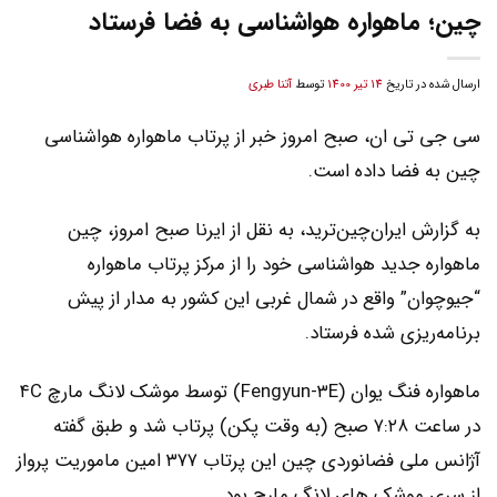
چین؛ ماهواره هواشناسی به فضا فرستاد
ارسال شده در تاریخ
14 تیر 1400
توسط
آتنا طبری
سی جی تی ان، صبح امروز خبر از پرتاب ماهواره هواشناسی
چین به فضا داده است.
به گزارش ایران‌چین‌ترید، به نقل از ایرنا صبح امروز، چین
ماهواره جدید هواشناسی خود را از مرکز پرتاب ماهواره
“جیوچوان” واقع در شمال غربی این کشور به مدار از پیش
برنامه‌ریزی شده فرستاد.
ماهواره فنگ یوان (Fengyun-۳E) توسط موشک لانگ مارچ ۴C
در ساعت ۷:۲۸ صبح (به وقت پکن) پرتاب شد و طبق گفته
آژانس ملی فضانوردی چین این پرتاب ۳۷۷ امین ماموریت پرواز
از سری موشک های لانگ مارچ بود.