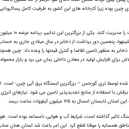
 چین بوده زیرا کارخانه های این کشور به ظرفیت کامل پساکرونایی
مقامات چین با تدابیر متعدد تلاش کرده اند این وضعیت را مدیریت کنند. یکی از بز
شینهوا، پنجمین دور برداشت از ذخایر در سال میلادی جاری به حسا
ذخایر به منظور تامین تقاضا و کنترل قیمتها را وعده داد. چین همچن
ش برای افزایش تولید در معادن داخلی زمان می برد و بازار محموله
ید شده توسط تری گورجس – بزرگترین ایستگاه برق آبی چین- است. ا
لایی به زغال سنگ دارد و تنها ۳۰ درصد از برقش با استفاده از منابع تجدیدپذیر تامین می شود. نیازهای انرژی
امسال به ۱۲۵ میلیون کیلووات ساعت برسد.
 سنگ تاثیر گذاشته است، شرایط آب و هوایی نامساعد بوده است. طو
مناطق همسایه را موقتا قطع کرد. این امر باعث شد استان هنان صادر