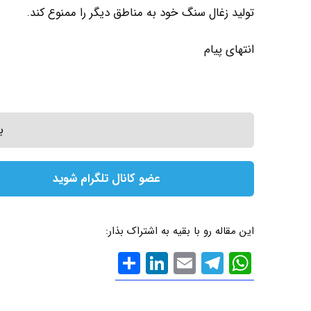
تولید زغال سنگ خود به مناطق دیگر را ممنوع کند.
انتهای پیام
ب
عضو کانال تلگرام شوید
این مقاله رو با بقیه به اشتراک بذار:
WhatsApp
Email
Telegram
LinkedIn
اشتراک
گذاری