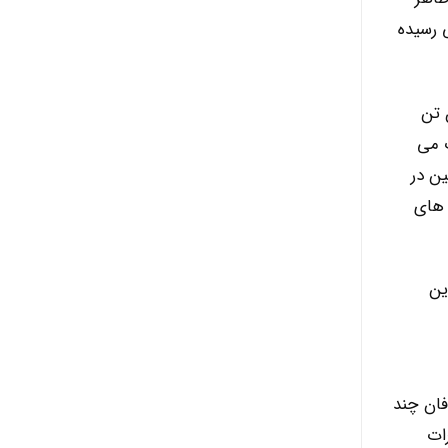
 رسیده
رگترین این تدابیر، برنامه عرضه ۱۰ میلیون تن
ب می
ین در
 های
ین
فان چند
ات