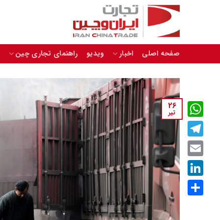
Skip
to
content
صفحه اصلی
اخبار
ویدیو
راهنمای تجاری چین
26
تیر
WhatsApp
Telegram
Email
LinkedIn
اشتراک
گذاری