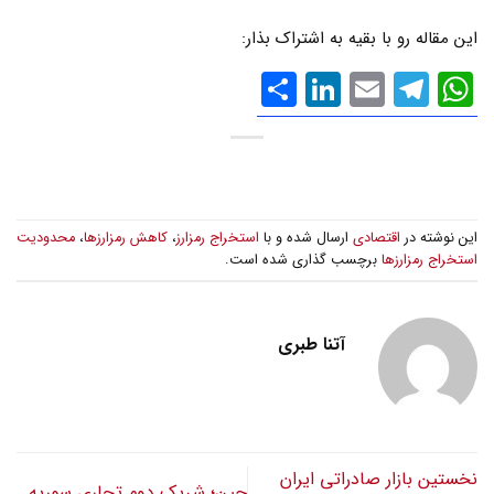
این مقاله رو با بقیه به اشتراک بذار:
WhatsApp
Email
Telegram
LinkedIn
اشتراک
گذاری
این نوشته در
اقتصادی
ارسال شده و با
استخراج رمزارز
،
کاهش رمزارزها
،
محدودیت
استخراج رمزارزها
برچسب گذاری شده است.
آتنا طبری
نخستین بازار صادراتی ایران
چین؛ شریک دوم تجاری سوریه