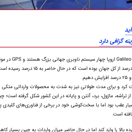
ید
نه گزافی دارد
تاکنون، BeiDou چین، GPS آمریکا، GlONASS روسیه و Galileo اروپ
غالب قرار دارد. ارزش صنعت ناوبری چین تنها کمتر از 10 درصد از کل جهان بوده است که در حال حاضر به 5
 را در سال 1994 شروع به ساخت کرد و برای مدت طولانی نیز به شدت به محصولات وارداتی متکی
 تراشه، ماژول، برد، آنتن و پایانه در این کشور شکل گرفته است؛ چی
بسیار عقب بود اما با سخت‌کوشی خود در برخی از فناوری‌های کلیدی 
افته است.
ه بالا را وارد کند اما در حال حاضر میزان واردات به چین بسیار کاه