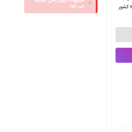
است که در همین زمینه “ران چنگقی” مدیرکل دفتر ناوبری ماهواره‌ای چین می‌گوید که محصولات مرتبط با بیدو به بیش از 120 کشور