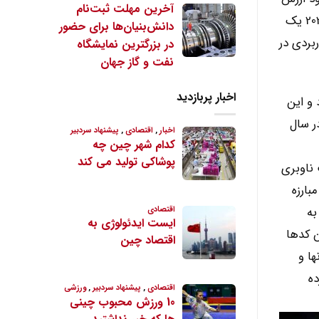
آخرین مهلت ثبت‌نام
این صنعت، از یک تریلیون یوان یا 155 میلیارد دلار فراتر رود و 20 تا 25 درصد از سهم جهانی را به خود اختصاص دهد؛ سال 2020 یک
دانش‌بنیان‌ها برای حضور
بردی در
در بزرگترین نمایشگاه
نفت و گاز جهان
اخبار پربازدید
کمیل و راه‌اندازی سیستم بیدو-3 را اعلام کرد و این
ر سال
صنعت ناوبری
واقع نحوه مبارزه
به
ن کدها
ها و
ده