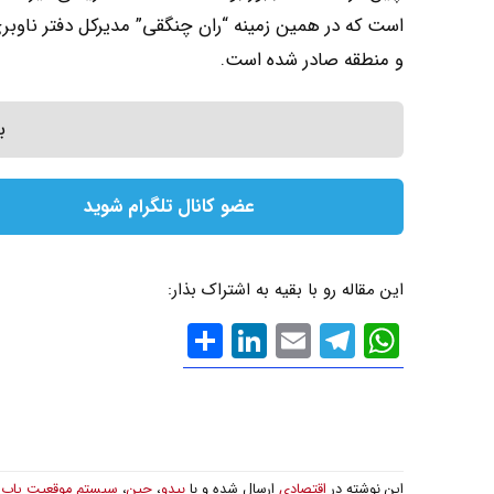
و منطقه صادر شده است.
ب
عضو کانال تلگرام شوید
این مقاله رو با بقیه به اشتراک بذار:
WhatsApp
Email
Telegram
LinkedIn
اشتراک
گذاری
این نوشته در
اقتصادی
ارسال شده و با
بیدو
،
چین
،
سیستم موقعیت یاب 