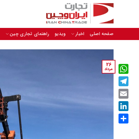
Skip
to
content
صفحه اصلی
اخبار
ویدیو
راهنمای تجاری چین
26
مرداد
WhatsApp
Telegram
Email
LinkedIn
اشتراک
گذاری