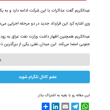
عبدالکریم گفت مذاکرات با این شرکت ادامه دارد و به یک قرارداد برای توسعه 150 چاه نفت
وی اشاره کرد این قرارداد جدید در دو مرحله اجرایی می‌شود.71 حلقه چاه در مرحله اول هفت خوا
جنوبی امضا می‌کند. این میدان نفتی یکی از بزرگترین ذخایر نفت خام ع
ب
عضو کانال تلگرام شوید
این مقاله رو با بقیه به اشتراک بذار:
WhatsApp
Email
Telegram
LinkedIn
اشتراک