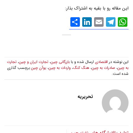
این مقاله رو با بقیه به اشتراک بذار:
WhatsApp
Email
Telegram
LinkedIn
اشتراک
گذاری
این نوشته در
اقتصادی
ارسال شده و با
بازرگانی چین
،
تجارت ایران و چین
،
تجارت
به چین
،
صادرات به چین
،
هنگ کنگ
،
واردات به چین
،
یوآن چین
برچسب گذاری
شده است.
تحریریه
تولید پالایشگاه های نفت چین