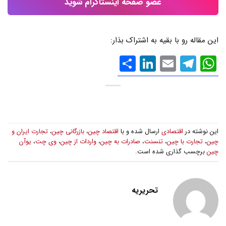
عضو صفحه اینستاگرام شوید
این مقاله رو با بقیه به اشتراک بذار:
WhatsApp
Email
Telegram
LinkedIn
اشتراک
گذاری
این نوشته در
اقتصادی
ارسال شده و با
اقتصاد چین
،
بازرگانی چین
،
تجارت ایران و
چین
،
تجارت با چین
،
تنسنت
،
صادرات به چین
،
واردات از چین
،
وی چت
،
یوآن
چین
برچسب گذاری شده است.
تحریریه