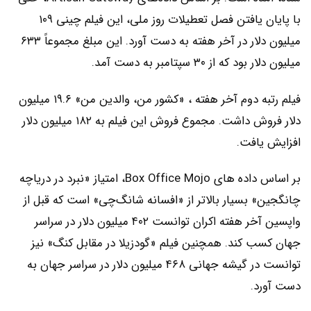
با پایان یافتن فصل تعطیلات روز ملی، این فیلم چینی ۱۰۹
میلیون دلار در آخر هفته به دست آورد. این مبلغ مجموعاً ۶۳۳
میلیون دلار بود که از ۳۰ سپتامبر به دست آمد.
فیلم رتبه دوم آخر هفته ، «کشور من، والدین من» ۱۹.۶ میلیون
دلار فروش داشت. مجموع فروش این فیلم به ۱۸۲ میلیون دلار
افزایش یافت.
بر اساس داده های Box Office Mojo، امتیاز «نبرد در دریاچه
چانگجین» بسیار بالاتر از «افسانه شانگ‌چی» است که قبل از
واپسین آخر هفته اکران توانست ۴۰۲ میلیون دلار در سراسر
جهان کسب کند. همچنین فیلم «گودزیلا در مقابل کنگ» نیز
توانست در گیشه جهانی ۴۶۸ میلیون دلار در سراسر جهان به
دست آورد.