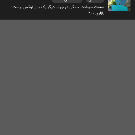
صنعت حیوانات خانگی در جهان دیگر یک بازار لوکس نیست؛
بازاری ۲۶۰
...
کارگزار رسمی چین؛ برگ برنده سرعت عمل قصران
گردشگری
مؤسسه‌ی مهاجرتی قصران با داشتن هجده سال تجربه در
صنعت گردشگری، خدمات
...
اقتصاد دریا محور فرصتی نو برای ایران
اقتصادی
در آستانه برگزاری دومین همایش «اقتصاد دریا محور» در جزیره
کیش، فرصتی
...
دور تازه مناقشه تجاری آمریکا و چین
،
اقتصادی
سیاسی
دونالد ترامپ، رئیس‌جمهور آمریکا، بار دیگر جبهه نبرد تجاری با
چین را
...