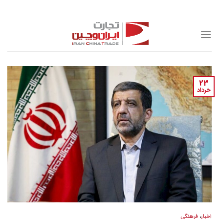
Skip
to
content
23
خرداد
اخبار
،
فرهنگی