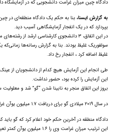
دادگاه چین میزان غرامت دانشجویی که در آزمایشگاه دا
به گزارش ایسنا،
یپردازد که در یک انفجار آزمایشگاهی آسیب دید.
در این اتفاق، ۳ دانشجوی کارشناسی ارشد از 
غلیظ اضافه کرد ، انفجار رخ داد.
طی انجام این آزمایش هیچ کدام از دانشجویان از عینک ا
این آزمایش را کرده بود، حضور نداشت.
بروز این اتفاق منجر به نابینا شدن “گو” شد و معلولیت سطح ۴ گرفت. صورت وی نیز دارای ناتوانی س
در سال ۲۰۱۹ میلادی گو برای دریافت ۱.۷ میلیون یوآن غرامت از دانشگاه شکایت کرد.
دادگاه منطقه در آخرین حکم خود اعلام کرد که گو باید ک
این ترتیب میزان غرامت وی را ۱.۶ میلیون یوآن کمتر تعیین کرد.