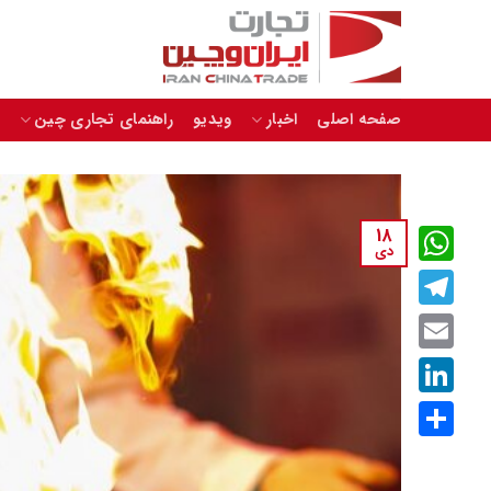
Skip
to
content
صفحه اصلی
اخبار
ویدیو
راهنمای تجاری چین
18
دی
WhatsApp
Telegram
Email
LinkedIn
اشتراک
گذاری