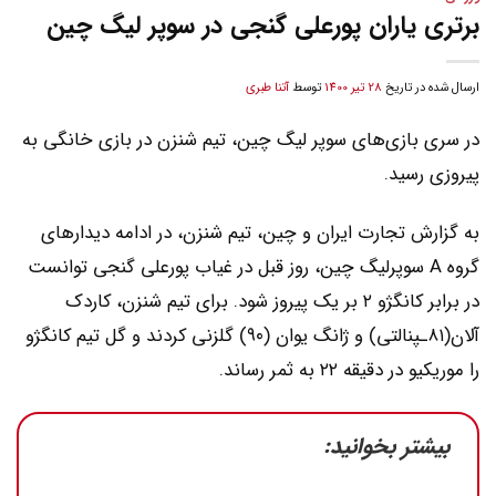
برتری یاران پورعلی گنجی در سوپر لیگ چین
ارسال شده در تاریخ
28 تیر 1400
توسط
آتنا طبری
در سری بازی‌‌های سوپر لیگ چین، تیم شنزن در بازی خانگی به
پیروزی رسید.
به گزارش تجارت ایران و چین، تیم شنزن، در ادامه دیدارهای
گروه A سوپرلیگ چین، روز قبل در غیاب پورعلی گنجی توانست
در برابر کانگژو ۲ بر یک پیروز شود. برای تیم شنزن، کاردک
آلان(۸۱ـپنالتی) و ژانگ یوان (۹۰) گلزنی کردند و گل تیم کانگژو
را موریکیو در دقیقه ۲۲ به ثمر رساند.
بیشتر بخوانید: