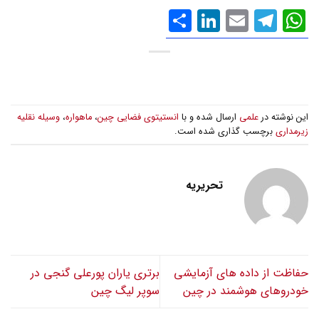
WhatsApp
Email
Telegram
LinkedIn
اشتراک
گذاری
این نوشته در
علمی
ارسال شده و با
انستیتوی فضایی چین
،
ماهواره
،
وسیله نقلیه
زیرمداری
برچسب گذاری شده است.
تحریریه
حفاظت از داده های آزمایشی
برتری یاران پورعلی گنجی در
خودروهای هوشمند در چین
سوپر لیگ چین