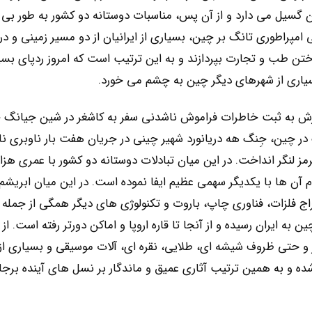
 گسیل می دارد و از آن پس، مناسبات دوستانه دو کشور به طور بی 
 امپراطوری تانگ بر چین، بسیاری از ایرانیان از دو مسیر زمینی و در
تن طب و تجارت بپردازند و به این ترتیب است که امروز ردپای بسیا
سیاری از شهرهای دیگر چین به چشم می خورد.
ثارش به ثبت خاطرات فراموش ناشدنی سفر به کاشغر در شین جیانگ 
در چین، جِنگ هه دریانورد شهیر چینی در جریان هفت بار ناوبری نا
ز لنگر انداخت. در این میان تبادلات دوستانه دو کشور با عمری هزار
 آن ها با یکدیگر سهمی عظیم ایفا نموده است. در این میان ابریشم 
ج فلزات، فناوری چاپ، باروت و تکنولوژی های دیگر همگی از جمله
 به ایران رسیده و از آنجا تا قاره اروپا و اماکن دورتر رفته است. از
گر و حتی ظروف شیشه ای، طلایی، نقره ای، آلات موسیقی و بسیاری از ا
رد شده و به همین ترتیب آثاری عمیق و ماندگار بر نسل های آینده برج