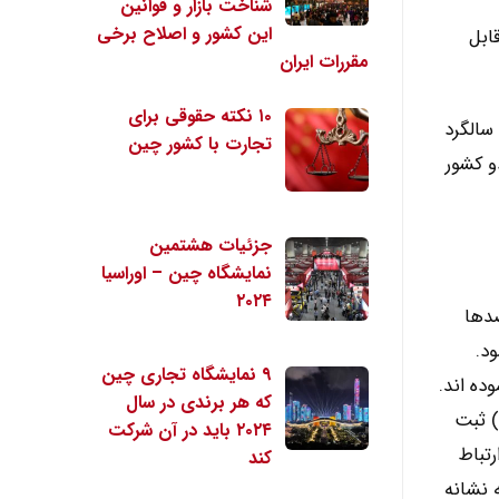
شناخت بازار و قوانین
این کشور و اصلاح برخی
ابل
مقررات ایران
۱۰ نکته حقوقی برای
خبرگزاری ایرنا به 16 آگوست 2021 پنجاهمین سالگرد
تجارت با کشور چین
و کشور
جزئیات هشتمین
نمایشگاه چین – اوراسیا
۲۰۲۴
صدها
د.
۹ نمایشگاه تجاری چین
ده اند.
که هر برندی در سال
) ثبت
۲۰۲۴ باید در آن شرکت
تباط
کند
 نشانه