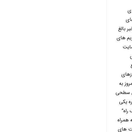
دی
ای
ر بالغ
یم های
مایت
زهای
وز به
ان سطحی
ره یکی
راه”
 همراه
یت های