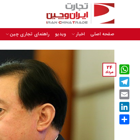
Skip
to
content
صفحه اصلی
اخبار
ویدیو
راهنمای تجاری چین
24
مرداد
WhatsApp
Telegram
Email
LinkedIn
اشتراک
گذاری