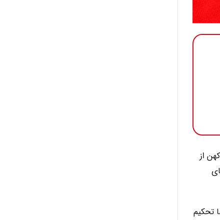
 کهن از
ای
ا تحکیم