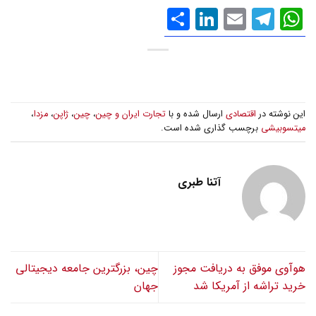
WhatsApp
Email
Telegram
LinkedIn
اشتراک
گذاری
این نوشته در
اقتصادی
ارسال شده و با
تجارت ایران و چین
،
چین
،
ژاپن
،
مزدا
،
میتسوبیشی
برچسب گذاری شده است.
آتنا طبری
هوآوی موفق به دریافت مجوز
چین‌، بزرگترین جامعه دیجیتالی
خرید تراشه از آمریکا شد
جهان