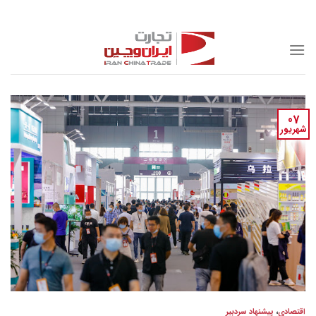
Skip
to
content
07
شهریور
اقتصادی
،
پیشنهاد سردبیر