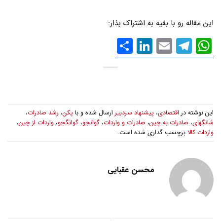
این مقاله رو با بقیه به اشتراک بذار:
WhatsApp
Email
Telegram
LinkedIn
اشتراک
گذاری
این نوشته در
اقتصادی
،
پیشنهاد سردبیر
ارسال شده و با
پکن
،
رشد صادرات
،
شانگهای
،
صادرات به چین
،
صادرات و واردات
،
گوانجو
،
گوانگجو
،
واردات از چین
،
واردات کالا
برچسب گذاری شده است.
محسن عقبایی