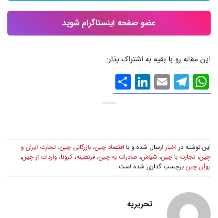
عضو صفحه اینستاگرام شوید
این مقاله رو با بقیه به اشتراک بذار:
WhatsApp
Email
Telegram
LinkedIn
اشتراک
گذاری
این نوشته در
اخبار
ارسال شده و با
اقتصاد چین
،
بازرگانی چین
،
تجارت ایران و
چین
،
تجارت با چین
،
شیامن
،
صادرات به چین
،
قرنطینه
،
کرونا
،
واردات از چین
،
یوآن چین
برچسب گذاری شده است.
تحریریه