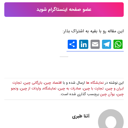
عضو صفحه اینستاگرام شوید
این مقاله رو با بقیه به اشتراک بذار:
WhatsApp
Email
Telegram
LinkedIn
اشتراک
گذاری
این نوشته در
نمایشگاه ها
ارسال شده و با
اقتصاد چین
،
بازرگانی چین
،
تجارت
ایران و چین
،
تجارت با چین
،
صادرات به چین
،
نمایشگاه
،
واردات از چین
،
ونجو
چین
،
یوآن چین
برچسب گذاری شده است.
آتنا طبری