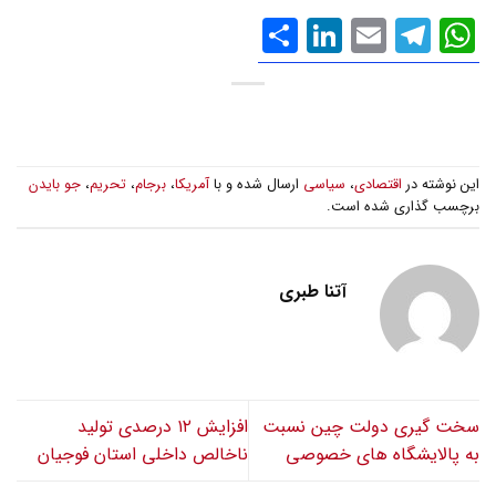
WhatsApp
Email
Telegram
LinkedIn
اشتراک
گذاری
این نوشته در
اقتصادی
،
سیاسی
ارسال شده و با
آمریکا
،
برجام
،
تحریم
،
جو بایدن
برچسب گذاری شده است.
آتنا طبری
سخت گیری دولت چین نسبت
افزایش ۱۲ درصدی تولید
به پالایشگاه های خصوصی
ناخالص داخلی استان فوجیان