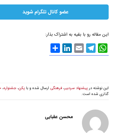
عضو کانال تلگرام شوید
این مقاله رو با بقیه به اشتراک بذار:
WhatsApp
Email
Telegram
LinkedIn
اشتراک
گذاری
این نوشته در
پیشنهاد سردبیر
،
فرهنگی
ارسال شده و با
پکن
،
جشنواره
،
ج
گذاری شده است.
محسن عقبایی