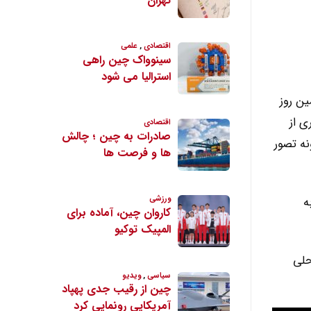
ین روز
ی از
نه تصور
به
ن محلی