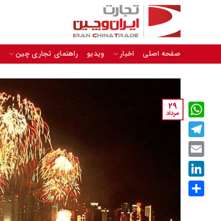
Skip
to
content
صفحه اصلی
اخبار
ویدیو
راهنمای تجاری چین
29
مرداد
WhatsApp
Telegram
Email
LinkedIn
اشتراک
گذاری