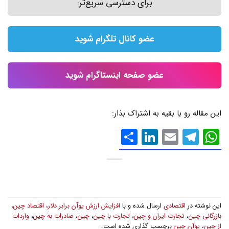
برای دسترسی سریع‌تر:
عضو کانال تلگرام شوید
عضو صفحه اینستاگرام شوید
این مقاله رو با بقیه به اشتراک بذار:
WhatsApp
Email
Telegram
LinkedIn
اشتراک
گذاری
این نوشته در
اقتصادی
ارسال شده و با
افزایش ارزش یوآن برابر دلار
،
اقتصاد چین
،
بازرگانی چین
،
تجارت ایران و چین
،
تجارت با چین
،
چین
،
صادرات به چین
،
واردات
از چین
،
یوآن چین
برچسب گذاری شده است.