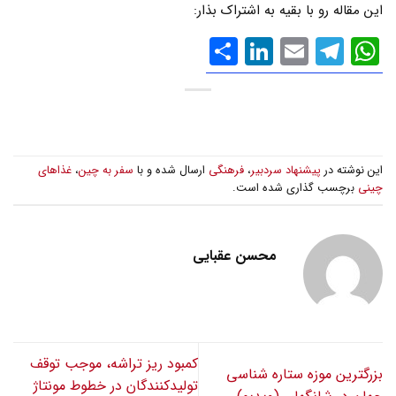
این مقاله رو با بقیه به اشتراک بذار:
WhatsApp
Email
Telegram
LinkedIn
اشتراک
گذاری
این نوشته در
پیشنهاد سردبیر
،
فرهنگی
ارسال شده و با
سفر به چین
،
غذاهای
چینی
برچسب گذاری شده است.
محسن عقبایی
کمبود ریز تراشه، موجب توقف
بزرگترین موزه ستاره شناسی
تولیدکنندگان در خطوط مونتاژ