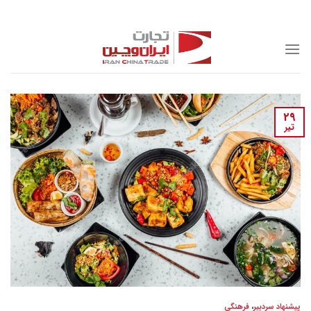
Skip
to
content
29
تیر
پیشنهاد سردبیر
،
فرهنگی